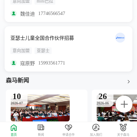
意向加盟
mini巴拉
17746566547
魏佳迪
亚瑟士儿童全国合作伙伴招募
意向加盟
亚瑟士
15993561771
寇原野
森马新闻
10
26
2026-07
2026-06
森马2026年中会议召开：以组织定力与品牌锐度，书写三十周年的增长答案
首页
新闻
申请合作
加入我们
关于森马