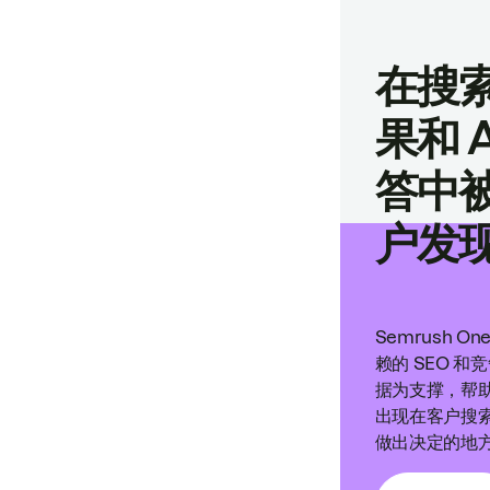
在搜
果和 A
答中
户发
Semrush O
赖的 SEO 和
据为支撑，帮
出现在客户搜
做出决定的地