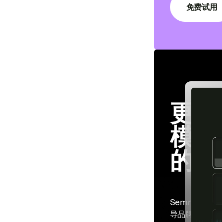
免费试用
更大
模。
的优
Semrush En
导品牌可见度