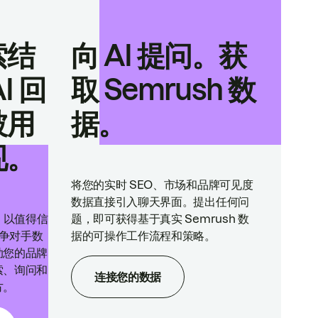
索结
向 AI 提问。获
I 回
取 Semrush 数
被用
据。
现。
将您的实时 SEO、市场和品牌可见度
数据直接引入聊天界面。提出任何问
ne 以值得信
题，即可获得基于真实 Semrush 数
竞争对手数
据的可操作工作流程和策略。
助您的品牌
索、询问和
连接您的数据
方。