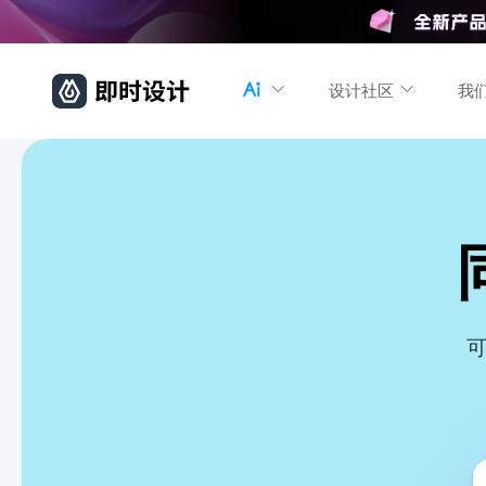
设计社区
我
可