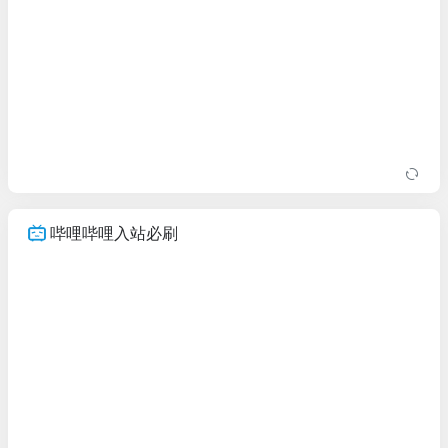
哔哩哔哩入站必刷