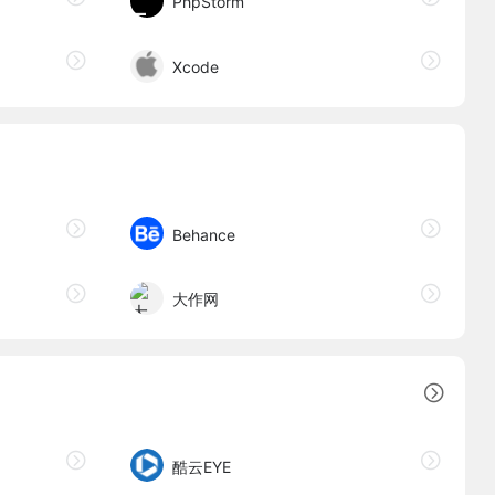
PhpStorm
Xcode
Behance
大作网
酷云EYE