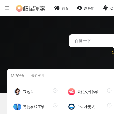
首页
新鲜汇
极
我的导航
最近使用
豆包AI
云鸽文件传输
迅捷在线压缩
Poki小游戏