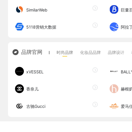
SimilarWeb
巨量
5118营销大数据
阿拉
品牌官网
时尚品牌
化妆品品牌
品牌设计
xVESSEL
BALL
香奈儿
赫根
古驰Gucci
爱马