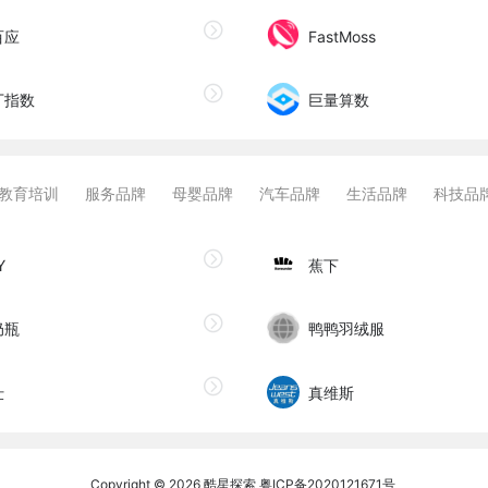
百应
FastMoss
丁指数
巨量算数
教育培训
服务品牌
母婴品牌
汽车品牌
生活品牌
科技品
Y
蕉下
奶瓶
鸭鸭羽绒服
仕
真维斯
Copyright © 2026
酷星探索
粤ICP备2020121671号