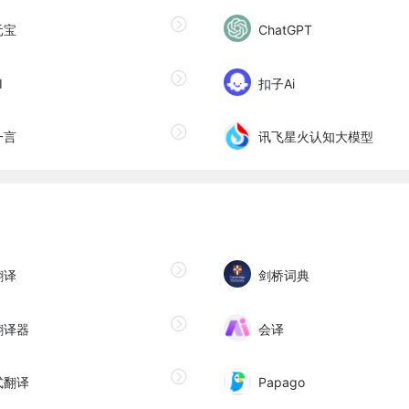
元宝
ChatGPT
I
扣子Ai
一言
讯飞星火认知大模型
翻译
剑桥词典
翻译器
会译
式翻译
Papago