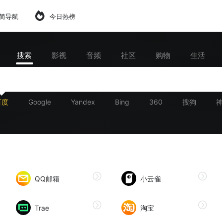
简导航
今日热榜
搜索
影视
音频
社区
购物
生活
百度
Google
Yandex
Bing
360
搜狗
QQ邮箱
小云雀
Trae
淘宝