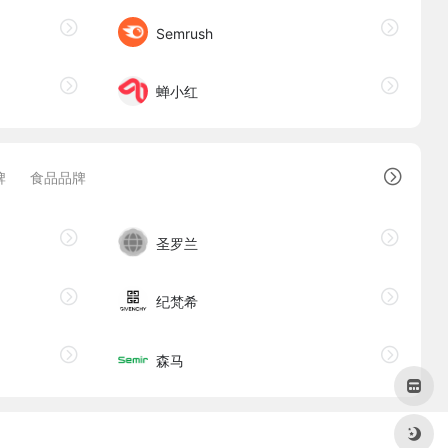
Semrush
蝉小红
牌
食品品牌
圣罗兰
纪梵希
森马