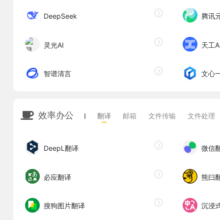
DeepSeek
腾讯
灵光AI
天工A
智谱清言
文心
效率办公
翻译
邮箱
文件传输
文件处理
DeepL翻译
微信
必应翻译
熊曰
搜狗图片翻译
沉浸