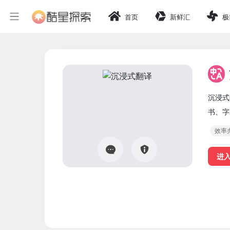
首页
新鲜汇
极
沉浸式
书、字
效率
进