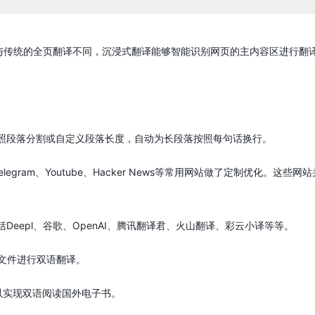
与传统的全页翻译不同，沉浸式翻译能够智能识别网页的主内容区进行翻译
按照段落分割或自定义段落长度，自动为长段落按照每句话换行。
Gmail、Telegram、Youtube、Hacker News等常用网站做了定
括Deepl、谷歌、OpenAI、腾讯翻译君、火山翻译、彩云小译等等。
F文件进行双语翻译。
可以实现双语阅读国外电子书。