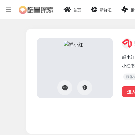
首页
新鲜汇
极
蝉小红
小红书
媒体
进