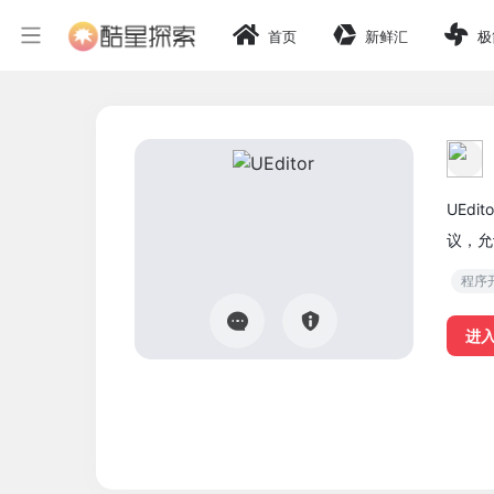
首页
新鲜汇
极
UEd
议，允
程序
进