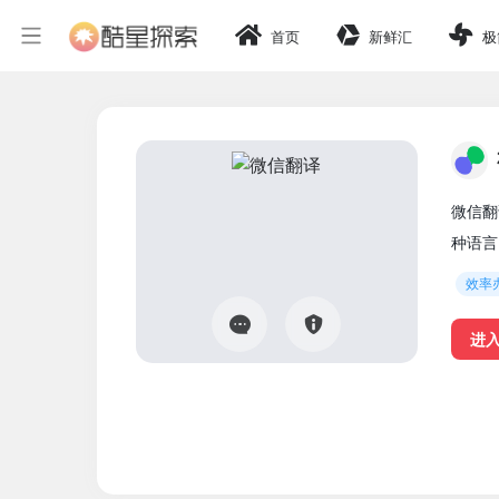
首页
新鲜汇
极
微信翻
种语言
效率
进