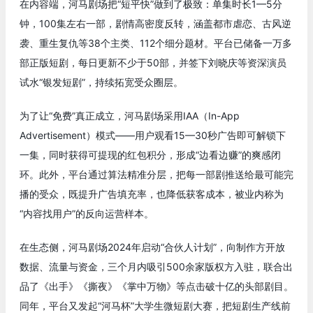
在内容端，河马剧场把“短平快”做到了极致：单集时长1—5分
钟，100集左右一部，剧情高密度反转，涵盖都市虐恋、古风逆
袭、重生复仇等38个主类、112个细分题材。平台已储备一万多
部正版短剧，每日更新不少于50部，并签下刘晓庆等资深演员
试水“银发短剧”，持续拓宽受众圈层。
为了让“免费”真正成立，河马剧场采用IAA（In-App
Advertisement）模式——用户观看15—30秒广告即可解锁下
一集，同时获得可提现的红包积分，形成“边看边赚”的爽感闭
环。此外，平台通过算法精准分层，把每一部剧推送给最可能完
播的受众，既提升广告填充率，也降低获客成本，被业内称为
“内容找用户”的反向运营样本。
在生态侧，河马剧场2024年启动“合伙人计划”，向制作方开放
数据、流量与资金，三个月内吸引500余家版权方入驻，联合出
品了《出手》《撕夜》《掌中万物》等点击破十亿的头部剧目。
同年，平台又发起“河马杯”大学生微短剧大赛，把短剧生产线前