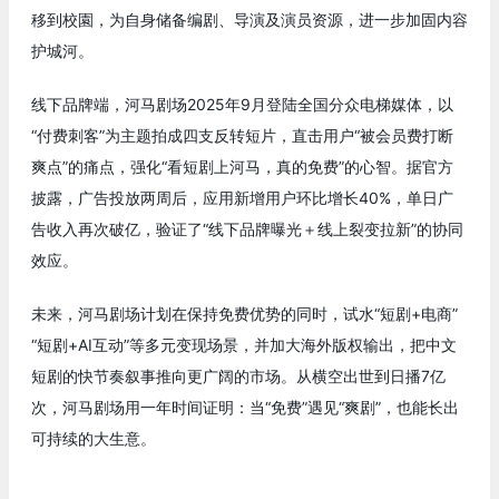
移到校園，为自身储备编剧、导演及演员资源，进一步加固内容
护城河。
线下品牌端，河马剧场2025年9月登陆全国分众电梯媒体，以
“付费刺客”为主题拍成四支反转短片，直击用户“被会员费打断
爽点”的痛点，强化“看短剧上河马，真的免费”的心智。据官方
披露，广告投放两周后，应用新增用户环比增长40%，单日广
告收入再次破亿，验证了“线下品牌曝光＋线上裂变拉新”的协同
效应。
未来，河马剧场计划在保持免费优势的同时，试水“短剧+电商”
“短剧+AI互动”等多元变现场景，并加大海外版权输出，把中文
短剧的快节奏叙事推向更广阔的市场。从横空出世到日播7亿
次，河马剧场用一年时间证明：当“免费”遇见“爽剧”，也能长出
可持续的大生意。