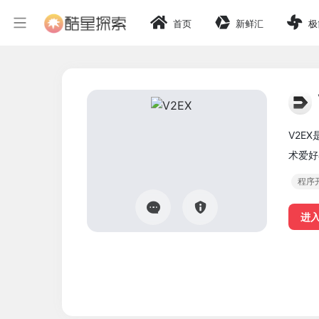
首页
新鲜汇
极
V2E
术爱好
程序
进