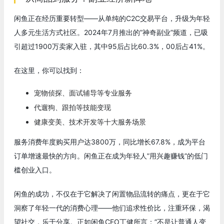
闲鱼正在经历重要转型——从单纯的C2C交易平台，升级为年轻
人多元生活方式社区。2024年7月推出的”神奇副业”频道，已吸
引超过1900万卖家入驻，其中95后占比60.3%，00后占41%。
在这里，你可以找到：
宠物侦探、面试辅导等专业服务
代遛狗、跟拍等技能变现
健康变美、技术开发等十大服务场景
服务消费年度购买用户达3800万，同比增长67.8%，成为平台
订单增速最快的方向。闲鱼正在成为年轻人”用兴趣赚钱”的低门
槛创业入口。
闲鱼的成功，不仅在于它解决了闲置物品流转的痛点，更在于它
洞察了年轻一代的消费心理——他们追求性价比，注重环保，渴
望社交，乐于分享。正如闲鱼CEO丁健所言：”不是让普通人变