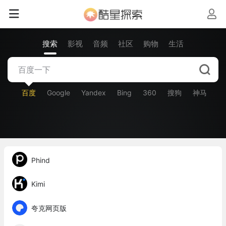
搜索
影视
音频
社区
购物
生活
百度
Google
Yandex
Bing
360
搜狗
神马
Phind
Kimi
夸克网页版